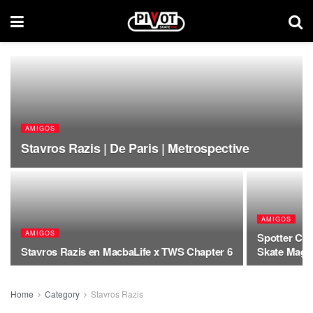
AMIGOS
Stavros Razis | De Paris | Metrospective
AMIGOS
AMIGOS
Spotter Con
Stavros Razis en MacbaLife x TWS Chapter 6
Skate Mag 
Home
Category
Stavros Razis