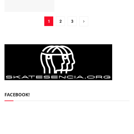
1
2
3
FACEBOOK!