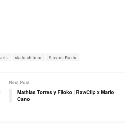
aris
skate chileno
Stavros Razis
Next Post
1
Mathias Torres y Filoko | RawClip x Mario
Cano