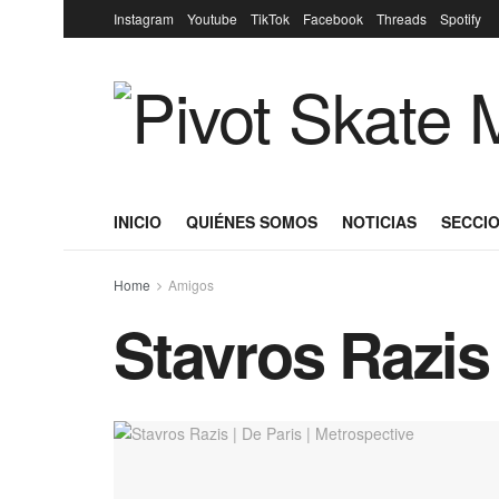
Instagram
Youtube
TikTok
Facebook
Threads
Spotify
INICIO
QUIÉNES SOMOS
NOTICIAS
SECCIO
Home
Amigos
Stavros Razis 