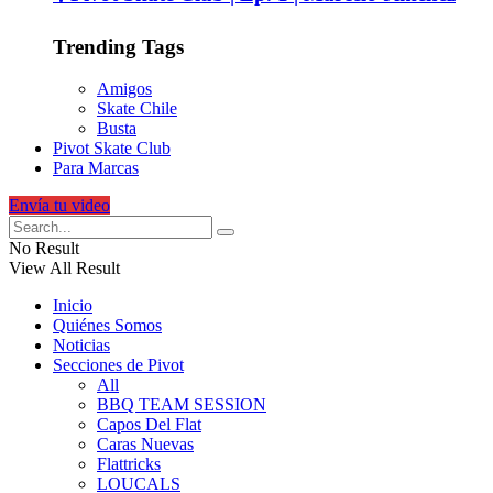
Trending Tags
Amigos
Skate Chile
Busta
Pivot Skate Club
Para Marcas
Envía tu video
No Result
View All Result
Inicio
Quiénes Somos
Noticias
Secciones de Pivot
All
BBQ TEAM SESSION
Capos Del Flat
Caras Nuevas
Flattricks
LOUCALS