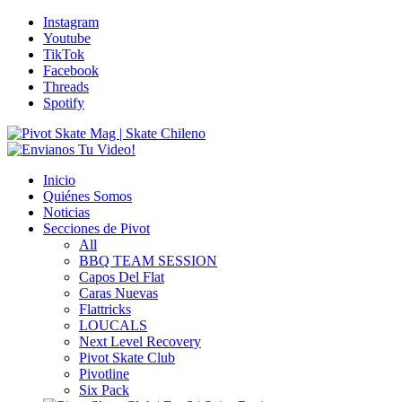
Instagram
Youtube
TikTok
Facebook
Threads
Spotify
Inicio
Quiénes Somos
Noticias
Secciones de Pivot
All
BBQ TEAM SESSION
Capos Del Flat
Caras Nuevas
Flattricks
LOUCALS
Next Level Recovery
Pivot Skate Club
Pivotline
Six Pack