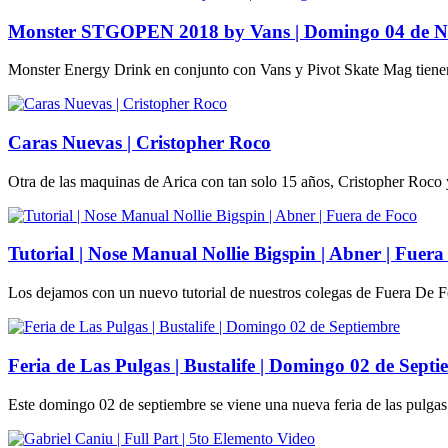
Monster STGOPEN 2018 by Vans | Domingo 04 de N
Monster Energy Drink en conjunto con Vans y Pivot Skate Mag tienen
Caras Nuevas | Cristopher Roco
Otra de las maquinas de Arica con tan solo 15 años, Cristopher Roco y
Tutorial | Nose Manual Nollie Bigspin | Abner | Fuera
Los dejamos con un nuevo tutorial de nuestros colegas de Fuera De Fo
Feria de Las Pulgas | Bustalife | Domingo 02 de Sept
Este domingo 02 de septiembre se viene una nueva feria de las pulgas 