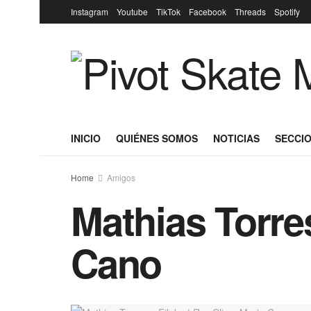
Instagram
Youtube
TikTok
Facebook
Threads
Spotify
INICIO
QUIÉNES SOMOS
NOTICIAS
SECCIO
Home
Amigos
Mathias Torres
Cano