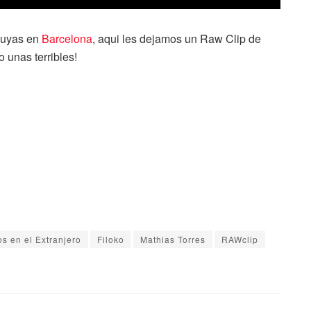
suyas en
Barcelona
, aqui les dejamos un Raw Clip de
 unas terribles!
s en el Extranjero
Filoko
Mathias Torres
RAWclip