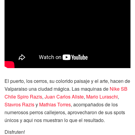
El puerto, los cerros, su colorido paisaje y el arte, hacen de
Valparaiso una ciudad mágica. Las maquinas de
Nike SB
Chile
Spiro Razis
,
Juan Carlos Aliste
,
Mario Luraschi
,
Stavros Razis
y
Mathias Torres
, acompañados de los
numerosos perros callejeros, aprovecharon de sus spots
únicos y aqui nos muestran lo que el resultado.
Disfruten!