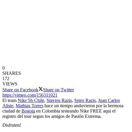
0
SHARES
172
VIEWS
Share on Facebook
Share on Twitter
https://vimeo.com/156311021
El team
Nike Sb Chile
,
Stavros Razis
,
Spiro Razis
,
Juan Carlos
Aliste
,
Mathias Torres
hace un tiempo anduvieron por la hermosa
ciudad de
Bogota
en Colombia testeando Nike FREE aqui el
registro del tour segun los amigos de Pasión Extrema.
Disfruten!