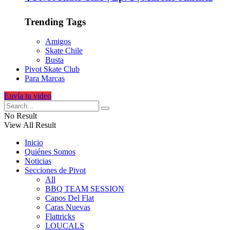
Trending Tags
Amigos
Skate Chile
Busta
Pivot Skate Club
Para Marcas
Envía tu video
No Result
View All Result
Inicio
Quiénes Somos
Noticias
Secciones de Pivot
All
BBQ TEAM SESSION
Capos Del Flat
Caras Nuevas
Flattricks
LOUCALS