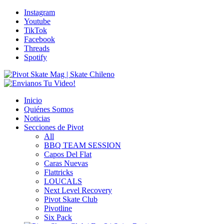
Instagram
Youtube
TikTok
Facebook
Threads
Spotify
Inicio
Quiénes Somos
Noticias
Secciones de Pivot
All
BBQ TEAM SESSION
Capos Del Flat
Caras Nuevas
Flattricks
LOUCALS
Next Level Recovery
Pivot Skate Club
Pivotline
Six Pack