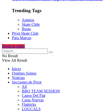
Trending Tags
Amigos
Skate Chile
Busta
Pivot Skate Club
Para Marcas
Envía tu video
No Result
View All Result
Inicio
Quiénes Somos
Noticias
Secciones de Pivot
All
BBQ TEAM SESSION
Capos Del Flat
Caras Nuevas
Flattricks
LOUCALS