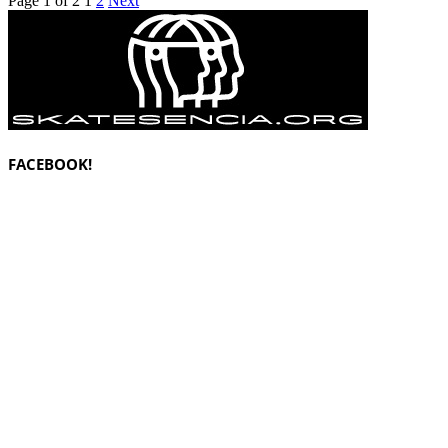
Page 1 of 2
1
2
Next
FACEBOOK!