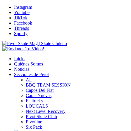
Instagram
Youtube
TikTok
Facebook
Threads
Spotify
Inicio
Quiénes Somos
Noticias
Secciones de Pivot
All
BBQ TEAM SESSION
Capos Del Flat
Caras Nuevas
Flattricks
LOUCALS
Next Level Recovery
Pivot Skate Club
Pivotline
Six Pack