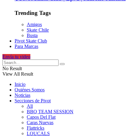
Trending Tags
Amigos
Skate Chile
Busta
Pivot Skate Club
Para Marcas
Envía tu video
No Result
View All Result
Inicio
Quiénes Somos
Noticias
Secciones de Pivot
All
BBQ TEAM SESSION
Capos Del Flat
Caras Nuevas
Flattricks
LOUCALS