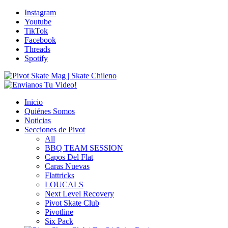
Instagram
Youtube
TikTok
Facebook
Threads
Spotify
Inicio
Quiénes Somos
Noticias
Secciones de Pivot
All
BBQ TEAM SESSION
Capos Del Flat
Caras Nuevas
Flattricks
LOUCALS
Next Level Recovery
Pivot Skate Club
Pivotline
Six Pack