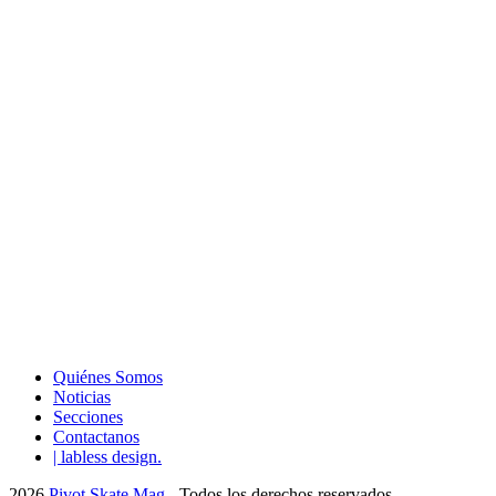
Quiénes Somos
Noticias
Secciones
Contactanos
| labless design.
2026
Pivot Skate Mag
- Todos los derechos reservados.