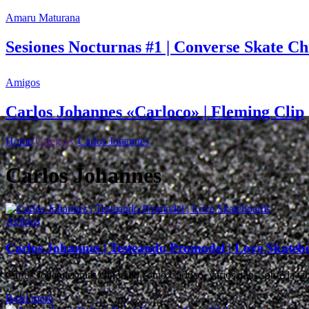
Amaru Maturana
Sesiones Nocturnas #1 | Converse Skate Ch
Amigos
Carlos Johannes «Carloco» | Fleming Clip
Home
Category
Carlos Johannes
Carlos Johannes
Amigos
Carlos Johannes | Testeando Promodel | Love Skateb
Carlos Johannes mas conocido como Carloco, varios años sobre la tabl
Details
Read more