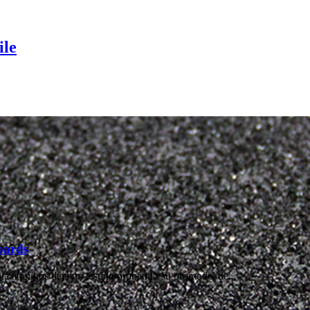
ile
oards
a aqui nos deja un testing probando su promodel de...