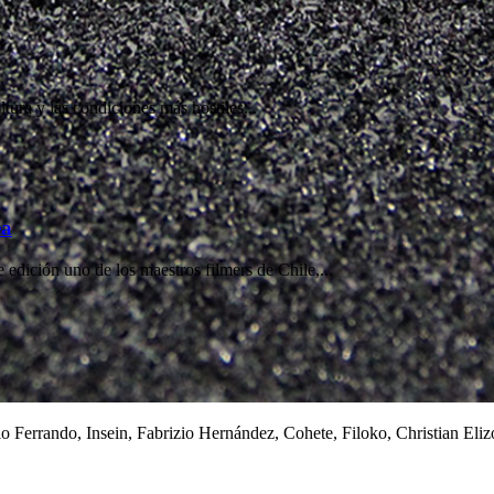
tura y las condiciones más hostiles...
ea
 edición uno de los maestros filmers de Chile,...
io Ferrando, Insein, Fabrizio Hernández, Cohete, Filoko, Christian El