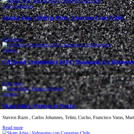
Carlos Johannes
Apuna Tour | Bolivia Peru | Converse Cons Chile
Un viaje de 12 días descubriendo las calles a más de 3000 metros de al
Details
Read more
Amigos
CAFprod | Septiembre 2014 | Skatepark Lo Barnech
CAFprod siempre se destaca por sus videos de alta calidad y excelente
Details
Read more
Amigos
Skate Atlas | Patinar la Noche
Stavros Razis , Carlos Johannes, Telini, Cucho, Francisco Varas, Mar
Details
Read more