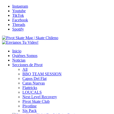
Instagram
Youtube
TikTok
Facebook
Threads
Spotify
Inicio
Quiénes Somos
Noticias
Secciones de Pivot
All
BBQ TEAM SESSION
Capos Del Flat
Caras Nuevas
Flattricks
LOUCALS
Next Level Recovery
Pivot Skate Club
Pivotline
Six Pack