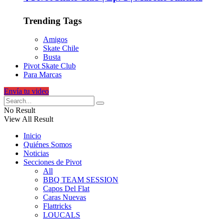
Trending Tags
Amigos
Skate Chile
Busta
Pivot Skate Club
Para Marcas
Envía tu video
No Result
View All Result
Inicio
Quiénes Somos
Noticias
Secciones de Pivot
All
BBQ TEAM SESSION
Capos Del Flat
Caras Nuevas
Flattricks
LOUCALS