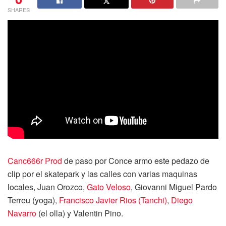
SHARES
Canc666r Prod
de paso por Conce armo este pedazo de
clip por el skatepark y las calles con varias maquinas
locales, Juan Orozco,
Gato Veloso
, Giovanni Miguel Pardo
Terreu (yoga),
Francisco Javier Rios (Tanchi)
,
Diego
Navarro
(el olla) y Valentin Pino.