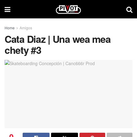
Home
Amigos
Cata Diaz | Una wea mea
chety #3
0