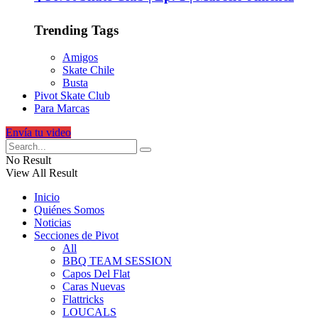
Trending Tags
Amigos
Skate Chile
Busta
Pivot Skate Club
Para Marcas
Envía tu video
No Result
View All Result
Inicio
Quiénes Somos
Noticias
Secciones de Pivot
All
BBQ TEAM SESSION
Capos Del Flat
Caras Nuevas
Flattricks
LOUCALS