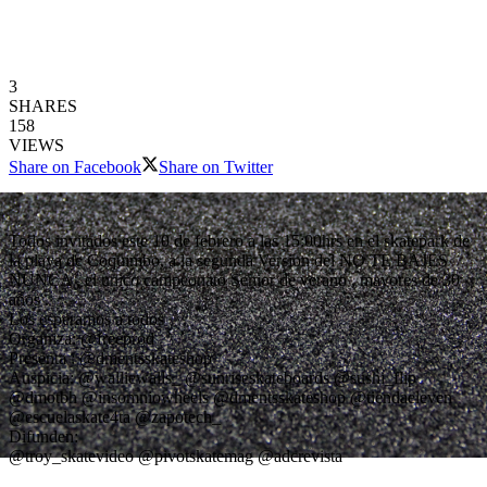
3
SHARES
158
VIEWS
Share on Facebook
Share on Twitter
Todos invitados este 10 de febrero a las 15:00hrs en el skatepark de
la playa de Coquimbo, a la segunda Version del NO TE BAJES
NUNCA , el unico campeonato Senior de verano , mayores de 30
años .
Los esperamos a todos
Organiza: @freeprod
Presenta : @dmentsskateshop
Auspicia: @walliewalls_ @sunriseskateboards @sushi_flip
@dmotbh @insomniowheels @dmentsskateshop @tiendaeleven
@escuelaskate4ta @zapotech_
Difunden:
@troy_skatevideo @pivotskatemag @adcrevista