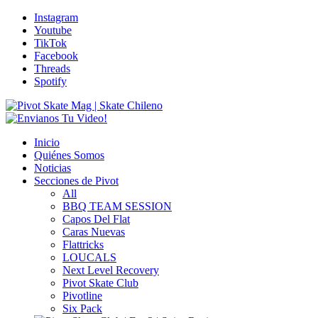
Instagram
Youtube
TikTok
Facebook
Threads
Spotify
Inicio
Quiénes Somos
Noticias
Secciones de Pivot
All
BBQ TEAM SESSION
Capos Del Flat
Caras Nuevas
Flattricks
LOUCALS
Next Level Recovery
Pivot Skate Club
Pivotline
Six Pack