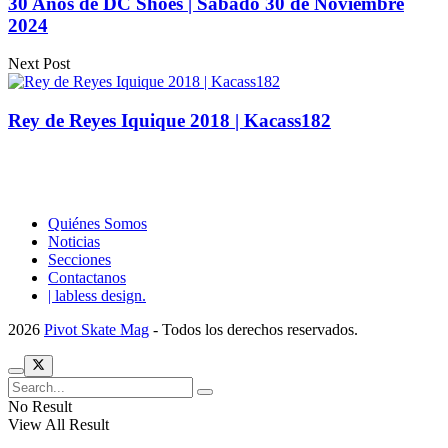
30 Años de DC Shoes | Sabado 30 de Noviembre
2024
Next Post
Rey de Reyes Iquique 2018 | Kacass182
Quiénes Somos
Noticias
Secciones
Contactanos
| labless design.
2026
Pivot Skate Mag
- Todos los derechos reservados.
No Result
View All Result