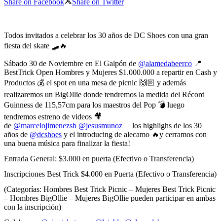
Share on Facebook
Share on Twitter
Todos invitados a celebrar los 30 años de DC Shoes con una gran
fiesta del skate 🛹🔥
Sábado 30 de Noviembre en El Galpón de
@alamedabeerco
📍
BestTrick Open Hombres y Mujeres $1.000.000 a repartir en Cash y
Productos 💰 el spot en una mesa de picnic 🙌🏻 y además
realizaremos un BigOllie donde tendremos la medida del Récord
Guinness de 115,57cm para los maestros del Pop 💣 luego
tendremos estreno de videos 🎥
de
@marcelojimenezsb
@jesusmunoz__
los highlighs de los 30
años de
@dcshoes
y el introducing de alecamo 🔥y cerramos con
una buena música para finalizar la fiesta!
Entrada General: $3.000 en puerta (Efectivo o Transferencia)
Inscripciones Best Trick $4.000 en Puerta (Efectivo o Transferencia)
(Categorías: Hombres Best Trick Picnic – Mujeres Best Trick Picnic
– Hombres BigOllie – Mujeres BigOllie pueden participar en ambas
con la inscripción)