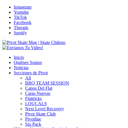
Instagram
Youtube
TikTok
Facebook
Threads
Spotify
Inicio
Quiénes Somos
Noticias
Secciones de Pivot
All
BBQ TEAM SESSION
Capos Del Flat
Caras Nuevas
Flattricks
LOUCALS
Next Level Recovery
Pivot Skate Club
Pivotline
Six Pack