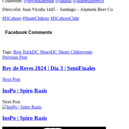
Colaboran:
@pivotskatemag
@latabla
@alamedabeerco
Dirección: Juan Vicuña 1445 – Santiago – Alameda Beer Co
#DCshoes
#SkateChileno
#DCshoesChile
Facebook Comments
Tags:
Best Trick
DC Shoes
DC Shoes Chile
evento
Previous Post
Rey de Reyes 2024 | Dia 3 | SemiFinales
Next Post
InsPo | Spiro Razis
Next Post
InsPo | Spiro Razis