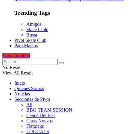
Trending Tags
Amigos
Skate Chile
Busta
Pivot Skate Club
Para Marcas
Envía tu video
No Result
View All Result
Inicio
Quiénes Somos
Noticias
Secciones de Pivot
All
BBQ TEAM SESSION
Capos Del Flat
Caras Nuevas
Flattricks
LOUCALS