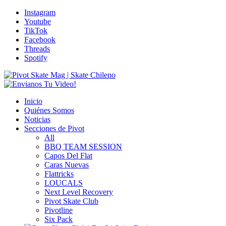
Instagram
Youtube
TikTok
Facebook
Threads
Spotify
Inicio
Quiénes Somos
Noticias
Secciones de Pivot
All
BBQ TEAM SESSION
Capos Del Flat
Caras Nuevas
Flattricks
LOUCALS
Next Level Recovery
Pivot Skate Club
Pivotline
Six Pack