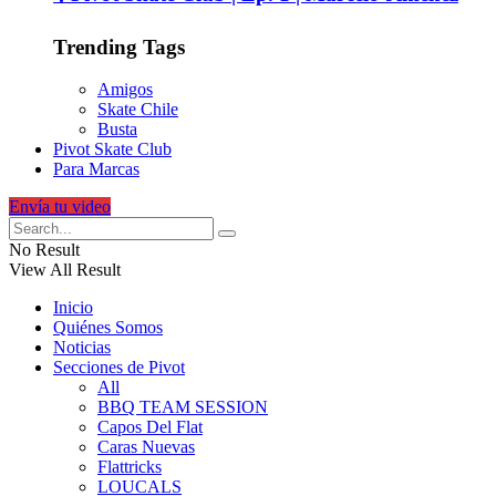
Trending Tags
Amigos
Skate Chile
Busta
Pivot Skate Club
Para Marcas
Envía tu video
No Result
View All Result
Inicio
Quiénes Somos
Noticias
Secciones de Pivot
All
BBQ TEAM SESSION
Capos Del Flat
Caras Nuevas
Flattricks
LOUCALS