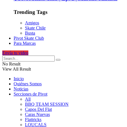
Trending Tags
Amigos
Skate Chile
Busta
Pivot Skate Club
Para Marcas
Envía tu video
No Result
View All Result
Inicio
Quiénes Somos
Noticias
Secciones de Pivot
All
BBQ TEAM SESSION
Capos Del Flat
Caras Nuevas
Flattricks
LOUCALS