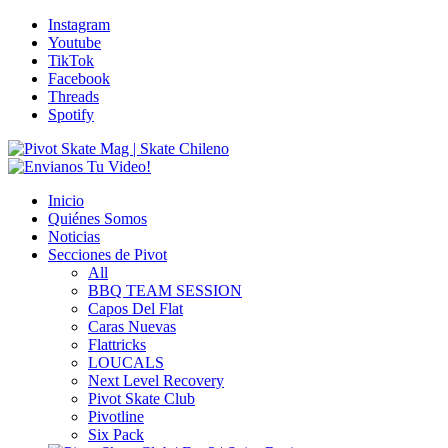
Instagram
Youtube
TikTok
Facebook
Threads
Spotify
Inicio
Quiénes Somos
Noticias
Secciones de Pivot
All
BBQ TEAM SESSION
Capos Del Flat
Caras Nuevas
Flattricks
LOUCALS
Next Level Recovery
Pivot Skate Club
Pivotline
Six Pack