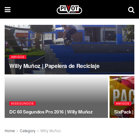
AMIGOS
Willy Muñoz | Papelera de Reciclaje
60SEGUNDOS
AMIGOS
DC 60 Segundos Pro 2016 | Willy Muñoz
SixPack | W
Home
Category
Willy Muñoz