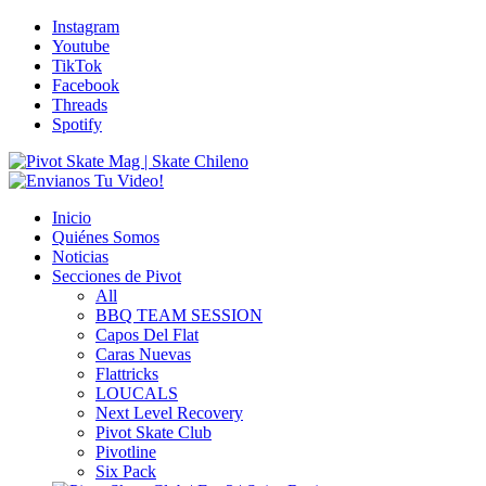
Instagram
Youtube
TikTok
Facebook
Threads
Spotify
Inicio
Quiénes Somos
Noticias
Secciones de Pivot
All
BBQ TEAM SESSION
Capos Del Flat
Caras Nuevas
Flattricks
LOUCALS
Next Level Recovery
Pivot Skate Club
Pivotline
Six Pack