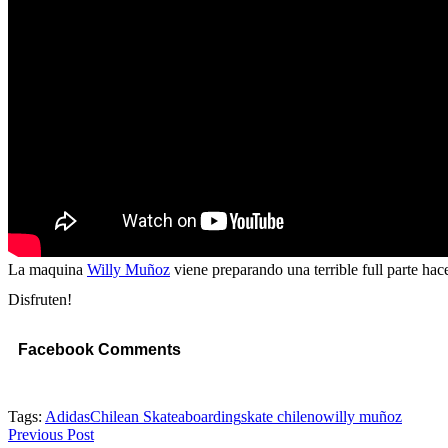
La maquina
Willy Muñoz
viene preparando una terrible full parte hace
Disfruten!
Facebook Comments
Tags:
Adidas
Chilean Skateaboarding
skate chileno
willy muñoz
Previous Post