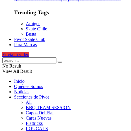
Trending Tags
Amigos
Skate Chile
Busta
Pivot Skate Club
Para Marcas
Envía tu video
No Result
View All Result
Inicio
Quiénes Somos
Noticias
Secciones de Pivot
All
BBQ TEAM SESSION
Capos Del Flat
Caras Nuevas
Flattricks
LOUCALS