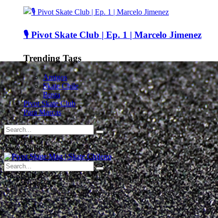
🎙️ Pivot Skate Club | Ep. 1 | Marcelo Jimenez
Trending Tags
Amigos
Skate Chile
Busta
Pivot Skate Club
Para Marcas
No Result
View All Result
No Result
View All Result