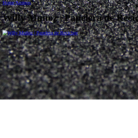
Home
Amigos
Willy Muñoz | Papelera de Recic