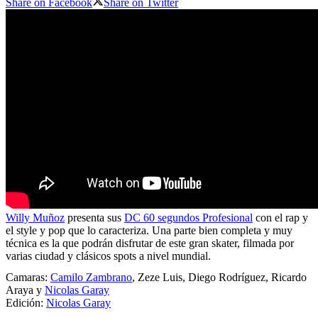
Share on Facebook
Share on Twitter
Willy Muñoz
presenta sus
DC 60 segundos Profesional
con el rap y
el style y pop que lo caracteriza. Una parte bien completa y muy
técnica es la que podrán disfrutar de este gran skater, filmada por
varias ciudad y clásicos spots a nivel mundial.
Camaras:
Camilo Zambrano
, Zeze Luis, Diego Rodríguez, Ricardo
Araya y
Nicolas Garay
Edición:
Nicolas Garay