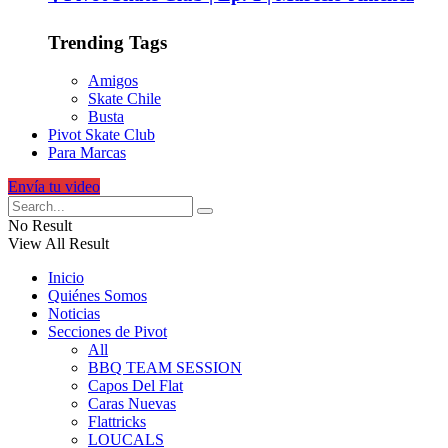
Trending Tags
Amigos
Skate Chile
Busta
Pivot Skate Club
Para Marcas
Envía tu video
No Result
View All Result
Inicio
Quiénes Somos
Noticias
Secciones de Pivot
All
BBQ TEAM SESSION
Capos Del Flat
Caras Nuevas
Flattricks
LOUCALS