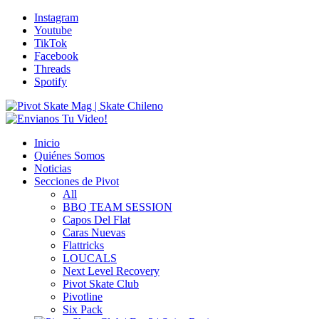
Instagram
Youtube
TikTok
Facebook
Threads
Spotify
Inicio
Quiénes Somos
Noticias
Secciones de Pivot
All
BBQ TEAM SESSION
Capos Del Flat
Caras Nuevas
Flattricks
LOUCALS
Next Level Recovery
Pivot Skate Club
Pivotline
Six Pack