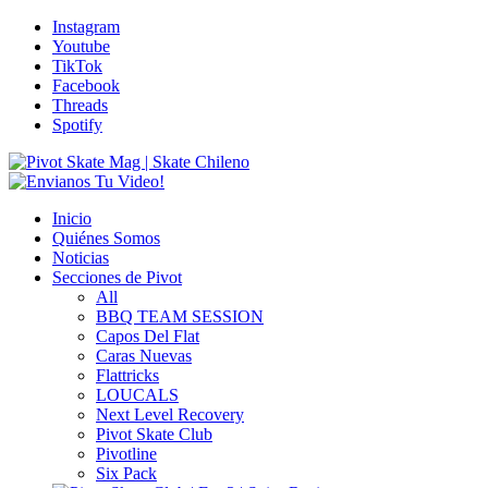
Instagram
Youtube
TikTok
Facebook
Threads
Spotify
Inicio
Quiénes Somos
Noticias
Secciones de Pivot
All
BBQ TEAM SESSION
Capos Del Flat
Caras Nuevas
Flattricks
LOUCALS
Next Level Recovery
Pivot Skate Club
Pivotline
Six Pack