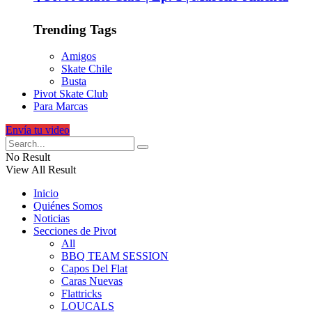
Trending Tags
Amigos
Skate Chile
Busta
Pivot Skate Club
Para Marcas
Envía tu video
No Result
View All Result
Inicio
Quiénes Somos
Noticias
Secciones de Pivot
All
BBQ TEAM SESSION
Capos Del Flat
Caras Nuevas
Flattricks
LOUCALS