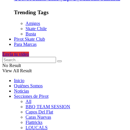
Trending Tags
Amigos
Skate Chile
Busta
Pivot Skate Club
Para Marcas
Envía tu video
No Result
View All Result
Inicio
Quiénes Somos
Noticias
Secciones de Pivot
All
BBQ TEAM SESSION
Capos Del Flat
Caras Nuevas
Flattricks
LOUCALS