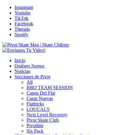
Instagram
Youtube
TikTok
Facebook
Threads
Spotify
Inicio
Quiénes Somos
Noticias
Secciones de Pivot
All
BBQ TEAM SESSION
Capos Del Flat
Caras Nuevas
Flattricks
LOUCALS
Next Level Recovery
Pivot Skate Club
Pivotline
Six Pack