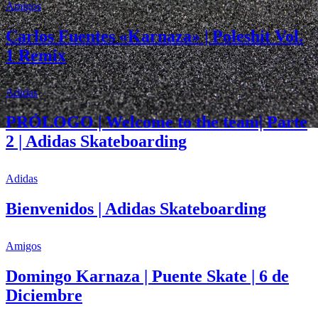
Amigos
Carlos Fuentes «Karnaza» | Poleshit Vol.
1 Remix
Adidas
PRÓLOGO | Welcome to the team| Parte
2 | Adidas Skateboarding
Adidas
Bienvenidos | Adidas Skateboarding
Amigos
Domingo Karnaza | Puente Skate | 6 de
Diciembre