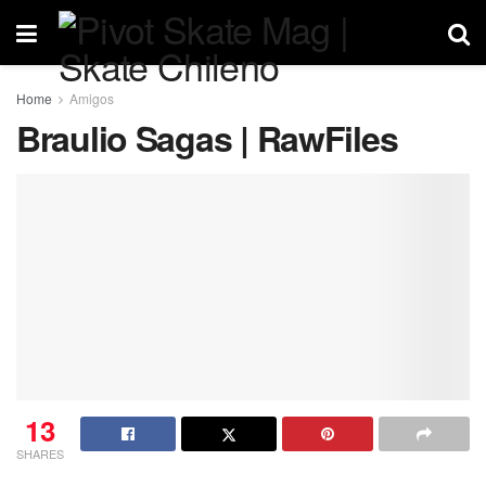
Home
Amigos
Braulio Sagas | RawFiles
13
SHARES