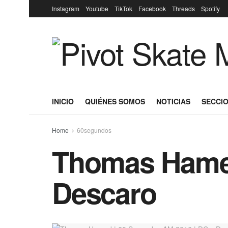
Instagram
Youtube
TikTok
Facebook
Threads
Spotify
INICIO
QUIÉNES SOMOS
NOTICIAS
SECCIO
Home
60segundos
Thomas Hamed
Descaro