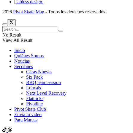
| labless design.
2026
Pivot Skate Mag
- Todos los derechos reservados.
No Result
View All Result
Inicio
Quiénes Somos
Noticias
Secciones
Caras Nuevas
Six Pack
BBQ team session
Loucals
Next Level Recovery
Flattricks
Pivotline
Pivot Skate Club
Envía tu video
Para Marcas