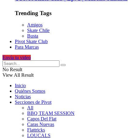
Trending Tags
Amigos
Skate Chile
Busta
Pivot Skate Club
Para Marcas
Envía tu video
No Result
View All Result
Inicio
Quiénes Somos
Noticias
Secciones de Pivot
All
BBQ TEAM SESSION
Capos Del Flat
Caras Nuevas
Flattricks
LOUCALS