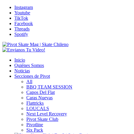
Instagram
Youtube
TikTok
Facebook
Threads
Spotify
Inicio
Quiénes Somos
Noticias
Secciones de Pivot
All
BBQ TEAM SESSION
Capos Del Flat
Caras Nuevas
Flattricks
LOUCALS
Next Level Recovery
Pivot Skate Club
Pivotline
Six Pack