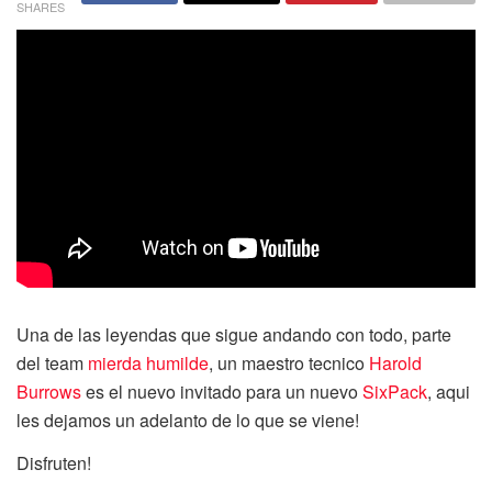
SHARES
Una de las leyendas que sigue andando con todo, parte
del team
mierda humilde
, un maestro tecnico
Harold
Burrows
es el nuevo invitado para un nuevo
SixPack
, aqui
les dejamos un adelanto de lo que se viene!
Disfruten!