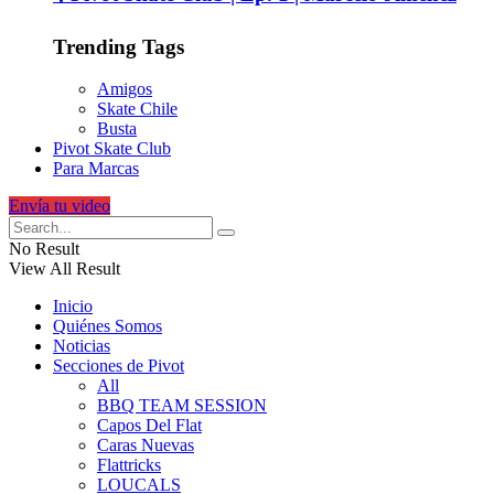
Trending Tags
Amigos
Skate Chile
Busta
Pivot Skate Club
Para Marcas
Envía tu video
No Result
View All Result
Inicio
Quiénes Somos
Noticias
Secciones de Pivot
All
BBQ TEAM SESSION
Capos Del Flat
Caras Nuevas
Flattricks
LOUCALS