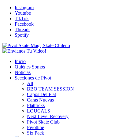
Instagram
Youtube
TikTok
Facebook
Threads
Spotify
Inicio
Quiénes Somos
Noticias
Secciones de Pivot
All
BBQ TEAM SESSION
Capos Del Flat
Caras Nuevas
Flattricks
LOUCALS
Next Level Recovery
Pivot Skate Club
Pivotline
Six Pack