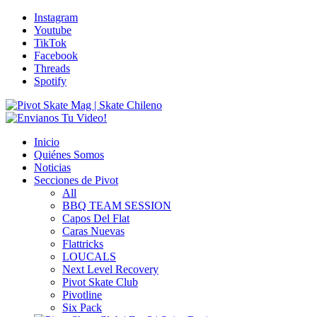
Instagram
Youtube
TikTok
Facebook
Threads
Spotify
Inicio
Quiénes Somos
Noticias
Secciones de Pivot
All
BBQ TEAM SESSION
Capos Del Flat
Caras Nuevas
Flattricks
LOUCALS
Next Level Recovery
Pivot Skate Club
Pivotline
Six Pack