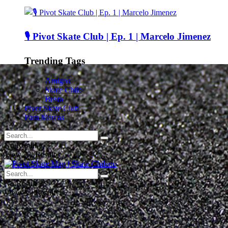
🎙️ Pivot Skate Club | Ep. 1 | Marcelo Jimenez
Trending Tags
Amigos
Skate Chile
Busta
Pivot Skate Club
Para Marcas
No Result
View All Result
No Result
View All Result