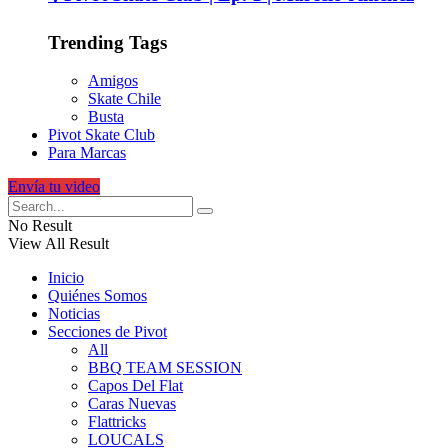
Trending Tags
Amigos
Skate Chile
Busta
Pivot Skate Club
Para Marcas
Envía tu video
No Result
View All Result
Inicio
Quiénes Somos
Noticias
Secciones de Pivot
All
BBQ TEAM SESSION
Capos Del Flat
Caras Nuevas
Flattricks
LOUCALS