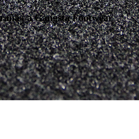
iraña» a Gangsta Footwear