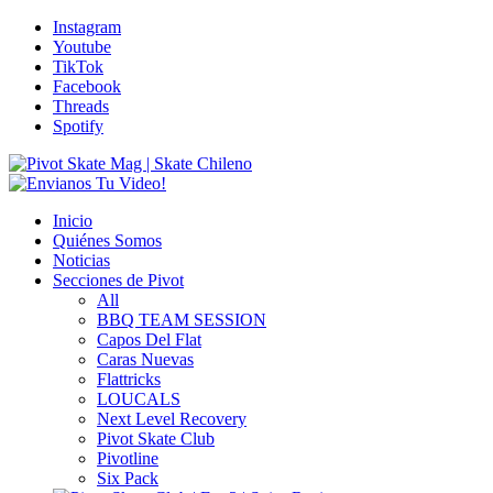
Instagram
Youtube
TikTok
Facebook
Threads
Spotify
Inicio
Quiénes Somos
Noticias
Secciones de Pivot
All
BBQ TEAM SESSION
Capos Del Flat
Caras Nuevas
Flattricks
LOUCALS
Next Level Recovery
Pivot Skate Club
Pivotline
Six Pack