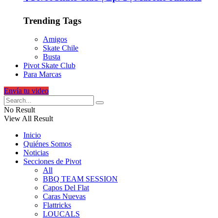
Trending Tags
Amigos
Skate Chile
Busta
Pivot Skate Club
Para Marcas
Envía tu video
No Result
View All Result
Inicio
Quiénes Somos
Noticias
Secciones de Pivot
All
BBQ TEAM SESSION
Capos Del Flat
Caras Nuevas
Flattricks
LOUCALS