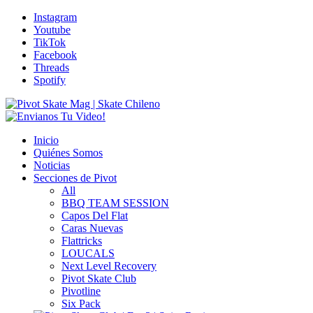
Instagram
Youtube
TikTok
Facebook
Threads
Spotify
Inicio
Quiénes Somos
Noticias
Secciones de Pivot
All
BBQ TEAM SESSION
Capos Del Flat
Caras Nuevas
Flattricks
LOUCALS
Next Level Recovery
Pivot Skate Club
Pivotline
Six Pack