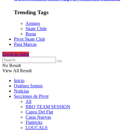
Trending Tags
Amigos
Skate Chile
Busta
Pivot Skate Club
Para Marcas
Envía tu video
No Result
View All Result
Inicio
Quiénes Somos
Noticias
Secciones de Pivot
All
BBQ TEAM SESSION
Capos Del Flat
Caras Nuevas
Flattricks
LOUCALS