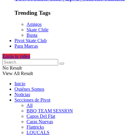
Trending Tags
Amigos
Skate Chile
Busta
Pivot Skate Club
Para Marcas
Envía tu video
No Result
View All Result
Inicio
Quiénes Somos
Noticias
Secciones de Pivot
All
BBQ TEAM SESSION
Capos Del Flat
Caras Nuevas
Flattricks
LOUCALS