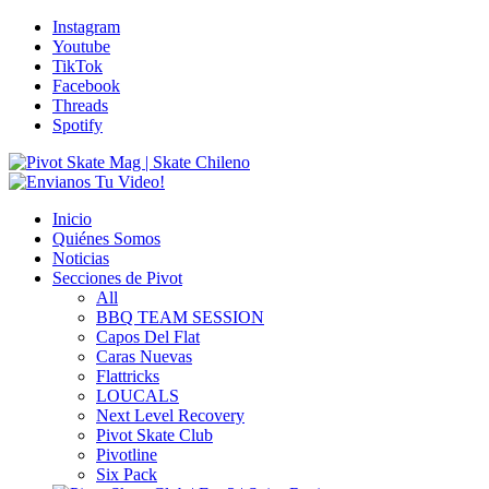
Instagram
Youtube
TikTok
Facebook
Threads
Spotify
Inicio
Quiénes Somos
Noticias
Secciones de Pivot
All
BBQ TEAM SESSION
Capos Del Flat
Caras Nuevas
Flattricks
LOUCALS
Next Level Recovery
Pivot Skate Club
Pivotline
Six Pack