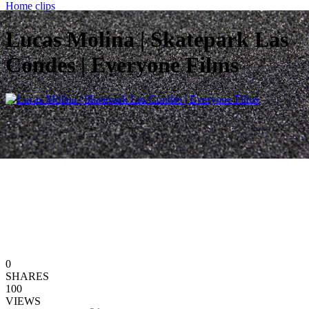
Home
clips
Lucas Molina | Skatepark Las
Condes | Everyone Films
0
SHARES
100
VIEWS