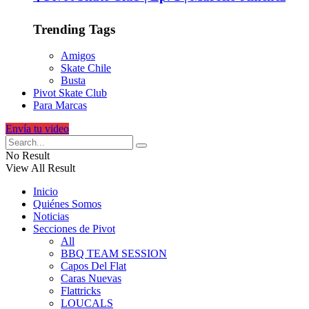
Trending Tags
Amigos
Skate Chile
Busta
Pivot Skate Club
Para Marcas
Envía tu video
No Result
View All Result
Inicio
Quiénes Somos
Noticias
Secciones de Pivot
All
BBQ TEAM SESSION
Capos Del Flat
Caras Nuevas
Flattricks
LOUCALS