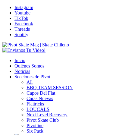
Instagram
Youtube
TikTok
Facebook
Threads
Spotify
Inicio
Quiénes Somos
Noticias
Secciones de Pivot
All
BBQ TEAM SESSION
Capos Del Flat
Caras Nuevas
Flattricks
LOUCALS
Next Level Recovery
Pivot Skate Club
Pivotline
Six Pack