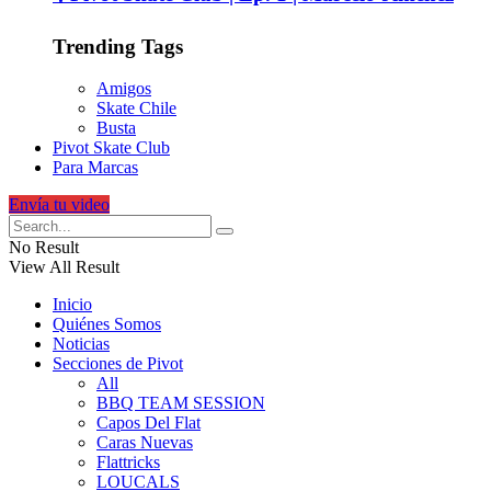
Trending Tags
Amigos
Skate Chile
Busta
Pivot Skate Club
Para Marcas
Envía tu video
No Result
View All Result
Inicio
Quiénes Somos
Noticias
Secciones de Pivot
All
BBQ TEAM SESSION
Capos Del Flat
Caras Nuevas
Flattricks
LOUCALS