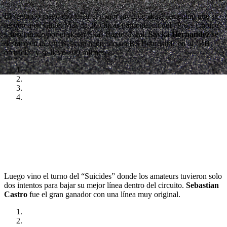
El segundo juego dio lugar al mejor nivel de skate femenino que se
recuerda en Chile. Más de 20 chicas participaron del “Pro´s Choice”
seleccionado por el skater Silas Baxter-Neal.
Savka Hernandez
se
destacó en la Jam Session haciendo un BS Boardslide en el “BB
obstacle” y se llevó 200 mil pesos.
Luego vino el turno del “Suicides” donde los amateurs tuvieron solo
dos intentos para bajar su mejor línea dentro del circuito.
Sebastian
Castro
fue el gran ganador con una línea muy original.