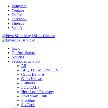
Instagram
Youtube
TikTok
Facebook
Threads
Spotify
Inicio
Quiénes Somos
Noticias
Secciones de Pivot
All
BBQ TEAM SESSION
Capos Del Flat
Caras Nuevas
Flattricks
LOUCALS
Next Level Recovery
Pivot Skate Club
Pivotline
Six Pack