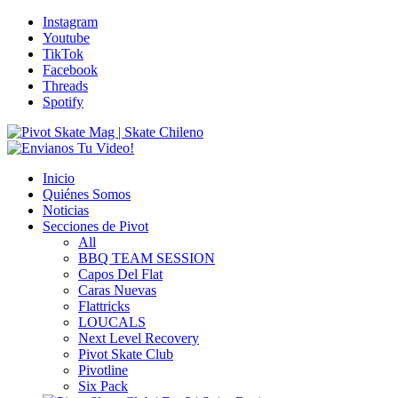
Instagram
Youtube
TikTok
Facebook
Threads
Spotify
Inicio
Quiénes Somos
Noticias
Secciones de Pivot
All
BBQ TEAM SESSION
Capos Del Flat
Caras Nuevas
Flattricks
LOUCALS
Next Level Recovery
Pivot Skate Club
Pivotline
Six Pack