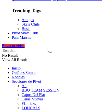
Trending Tags
Amigos
Skate Chile
Busta
Pivot Skate Club
Para Marcas
Envía tu video
No Result
View All Result
Inicio
Quiénes Somos
Noticias
Secciones de Pivot
All
BBQ TEAM SESSION
Capos Del Flat
Caras Nuevas
Flattricks
LOUCALS