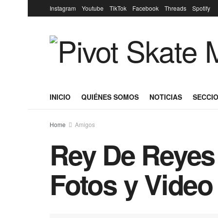
Instagram
Youtube
TikTok
Facebook
Threads
Spotify
INICIO
QUIÉNES SOMOS
NOTICIAS
SECCIO
Home
Amigos
Rey De Reyes 
Fotos y Video