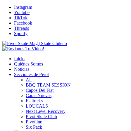
Instagram
Youtube
TikTok
Facebook
Threads
Spotify
Inicio
Quiénes Somos
Noticias
Secciones de Pivot
All
BBQ TEAM SESSION
Capos Del Flat
Caras Nuevas
Flattricks
LOUCALS
Next Level Recovery
Pivot Skate Club
Pivotline
Six Pack