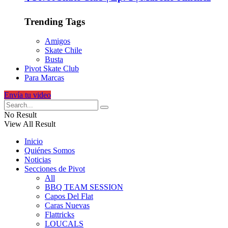
Trending Tags
Amigos
Skate Chile
Busta
Pivot Skate Club
Para Marcas
Envía tu video
No Result
View All Result
Inicio
Quiénes Somos
Noticias
Secciones de Pivot
All
BBQ TEAM SESSION
Capos Del Flat
Caras Nuevas
Flattricks
LOUCALS