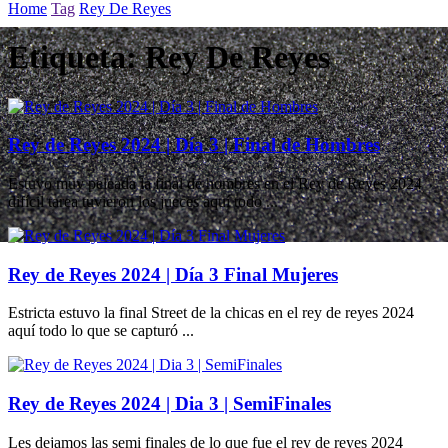
Home
Tag
Rey De Reyes
Etiqueta:
Rey De Reyes
Rey de Reyes 2024 | Día 3 | Final de Hombres
Estuvo muy peleada la final de hombres en el Rey de Reyes 2024
difícil tarea tuvieron los jueces aquí todo ...
Rey de Reyes 2024 | Día 3 Final Mujeres
Estricta estuvo la final Street de la chicas en el rey de reyes 2024
aquí todo lo que se capturó ...
Rey de Reyes 2024 | Dia 3 | SemiFinales
Les dejamos las semi finales de lo que fue el rey de reyes 2024