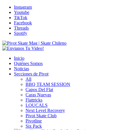
Instagram
Youtube
TikTok
Facebook
Threads
Spotify
Inicio
Quiénes Somos
Noticias
Secciones de Pivot
All
BBQ TEAM SESSION
Capos Del Flat
Caras Nuevas
Flattricks
LOUCALS
Next Level Recovery
Pivot Skate Club
Pivotline
Six Pack