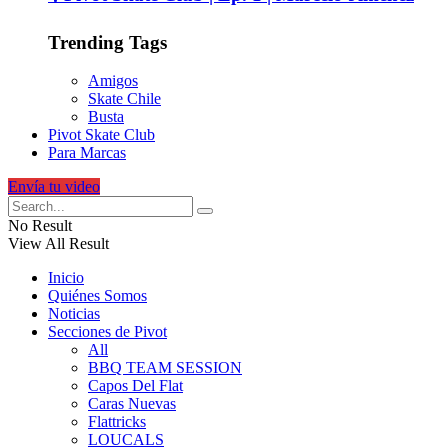
Trending Tags
Amigos
Skate Chile
Busta
Pivot Skate Club
Para Marcas
Envía tu video
No Result
View All Result
Inicio
Quiénes Somos
Noticias
Secciones de Pivot
All
BBQ TEAM SESSION
Capos Del Flat
Caras Nuevas
Flattricks
LOUCALS