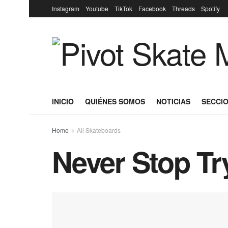
Instagram
Youtube
TikTok
Facebook
Threads
Spotify
INICIO
QUIÉNES SOMOS
NOTICIAS
SECCIO
Home
All Skateboards
Never Stop Try