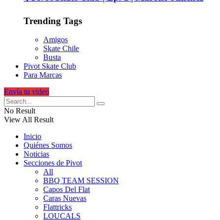
Trending Tags
Amigos
Skate Chile
Busta
Pivot Skate Club
Para Marcas
Envía tu video
No Result
View All Result
Inicio
Quiénes Somos
Noticias
Secciones de Pivot
All
BBQ TEAM SESSION
Capos Del Flat
Caras Nuevas
Flattricks
LOUCALS