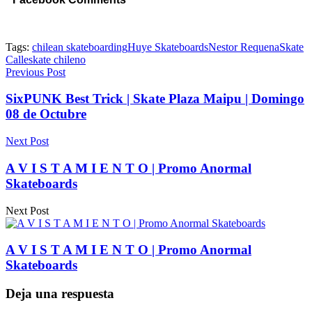
Tags:
chilean skateboarding
Huye Skateboards
Nestor Requena
Skate
Calle
skate chileno
Previous Post
SixPUNK Best Trick | Skate Plaza Maipu | Domingo
08 de Octubre
Next Post
A V I S T A M I E N T O | Promo Anormal
Skateboards
Next Post
A V I S T A M I E N T O | Promo Anormal
Skateboards
Deja una respuesta