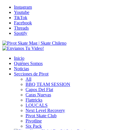
Instagram
Youtube
TikTok
Facebook
Threads
Spotify
Inicio
Quiénes Somos
Noticias
Secciones de Pivot
All
BBQ TEAM SESSION
Capos Del Flat
Caras Nuevas
Flattricks
LOUCALS
Next Level Recovery
Pivot Skate Club
Pivotline
Six Pack