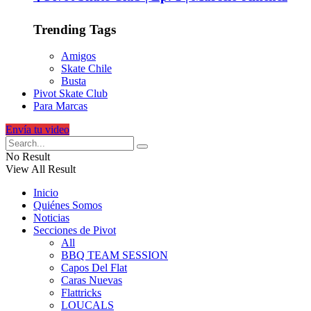
Trending Tags
Amigos
Skate Chile
Busta
Pivot Skate Club
Para Marcas
Envía tu video
No Result
View All Result
Inicio
Quiénes Somos
Noticias
Secciones de Pivot
All
BBQ TEAM SESSION
Capos Del Flat
Caras Nuevas
Flattricks
LOUCALS