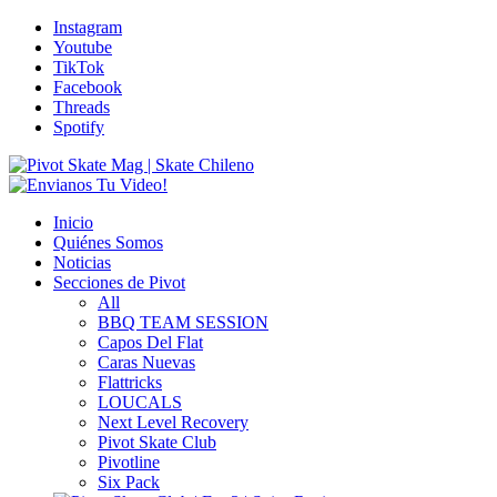
Instagram
Youtube
TikTok
Facebook
Threads
Spotify
Inicio
Quiénes Somos
Noticias
Secciones de Pivot
All
BBQ TEAM SESSION
Capos Del Flat
Caras Nuevas
Flattricks
LOUCALS
Next Level Recovery
Pivot Skate Club
Pivotline
Six Pack