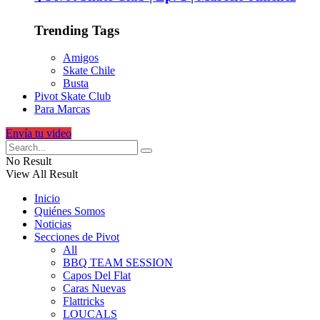
Trending Tags
Amigos
Skate Chile
Busta
Pivot Skate Club
Para Marcas
Envía tu video
No Result
View All Result
Inicio
Quiénes Somos
Noticias
Secciones de Pivot
All
BBQ TEAM SESSION
Capos Del Flat
Caras Nuevas
Flattricks
LOUCALS