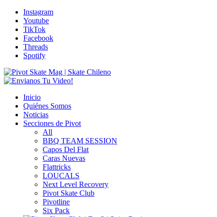
Instagram
Youtube
TikTok
Facebook
Threads
Spotify
Inicio
Quiénes Somos
Noticias
Secciones de Pivot
All
BBQ TEAM SESSION
Capos Del Flat
Caras Nuevas
Flattricks
LOUCALS
Next Level Recovery
Pivot Skate Club
Pivotline
Six Pack