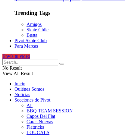
Trending Tags
Amigos
Skate Chile
Busta
Pivot Skate Club
Para Marcas
Envía tu video
No Result
View All Result
Inicio
Quiénes Somos
Noticias
Secciones de Pivot
All
BBQ TEAM SESSION
Capos Del Flat
Caras Nuevas
Flattricks
LOUCALS