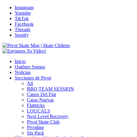
Instagram
Youtube
TikTok
Facebook
Threads
Spotify
Inicio
Quiénes Somos
Noticias
Secciones de Pivot
All
BBQ TEAM SESSION
Capos Del Flat
Caras Nuevas
Flattricks
LOUCALS
Next Level Recovery
Pivot Skate Club
Pivotline
Six Pack