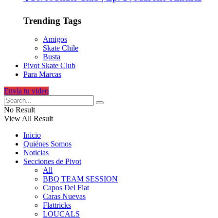
Trending Tags
Amigos
Skate Chile
Busta
Pivot Skate Club
Para Marcas
Envía tu video
No Result
View All Result
Inicio
Quiénes Somos
Noticias
Secciones de Pivot
All
BBQ TEAM SESSION
Capos Del Flat
Caras Nuevas
Flattricks
LOUCALS