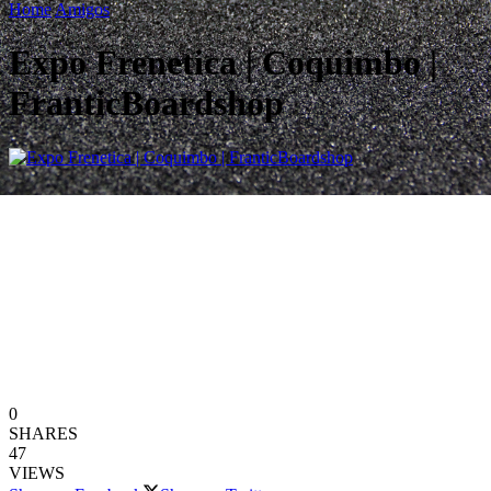
Home
Amigos
Expo Frenetica | Coquimbo |
FranticBoardshop
0
SHARES
47
VIEWS