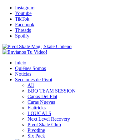
Instagram
Youtube
TikTok
Facebook
Threads
Spotify
Inicio
Quiénes Somos
Noticias
Secciones de Pivot
All
BBQ TEAM SESSION
Capos Del Flat
Caras Nuevas
Flattricks
LOUCALS
Next Level Recovery
Pivot Skate Club
Pivotline
Six Pack