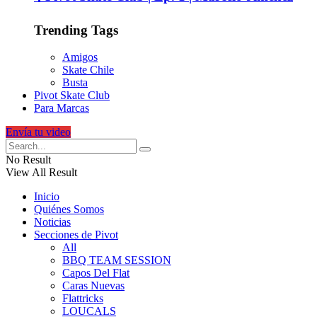
Trending Tags
Amigos
Skate Chile
Busta
Pivot Skate Club
Para Marcas
Envía tu video
No Result
View All Result
Inicio
Quiénes Somos
Noticias
Secciones de Pivot
All
BBQ TEAM SESSION
Capos Del Flat
Caras Nuevas
Flattricks
LOUCALS