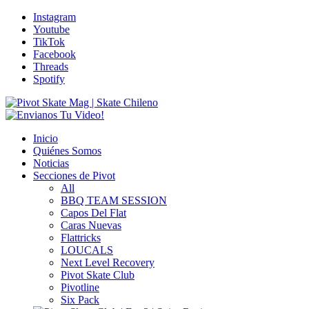
Instagram
Youtube
TikTok
Facebook
Threads
Spotify
Inicio
Quiénes Somos
Noticias
Secciones de Pivot
All
BBQ TEAM SESSION
Capos Del Flat
Caras Nuevas
Flattricks
LOUCALS
Next Level Recovery
Pivot Skate Club
Pivotline
Six Pack