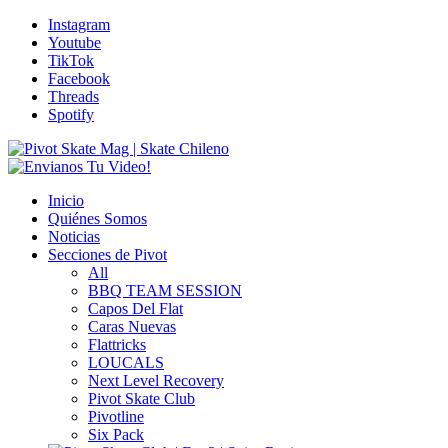
Instagram
Youtube
TikTok
Facebook
Threads
Spotify
Inicio
Quiénes Somos
Noticias
Secciones de Pivot
All
BBQ TEAM SESSION
Capos Del Flat
Caras Nuevas
Flattricks
LOUCALS
Next Level Recovery
Pivot Skate Club
Pivotline
Six Pack