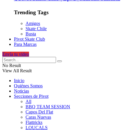
Trending Tags
Amigos
Skate Chile
Busta
Pivot Skate Club
Para Marcas
Envía tu video
No Result
View All Result
Inicio
Quiénes Somos
Noticias
Secciones de Pivot
All
BBQ TEAM SESSION
Capos Del Flat
Caras Nuevas
Flattricks
LOUCALS