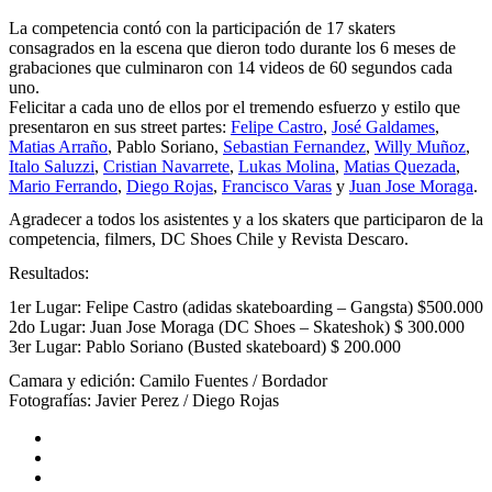
La competencia contó con la participación de 17 skaters
consagrados en la escena que dieron todo durante los 6 meses de
grabaciones que culminaron con 14 videos de 60 segundos cada
uno.
Felicitar a cada uno de ellos por el tremendo esfuerzo y estilo que
presentaron en sus street partes:
Felipe Castro
,
José Galdames
,
Matias Arraño
, Pablo Soriano,
Sebastian Fernandez
,
Willy Muñoz
,
Italo Saluzzi
,
Cristian Navarrete
,
Lukas Molina
,
Matias Quezada
,
Mario Ferrando
,
Diego Rojas
,
Francisco Varas
y
Juan Jose Moraga
.
Agradecer a todos los asistentes y a los skaters que participaron de la
competencia, filmers, DC Shoes Chile y Revista Descaro.
Resultados:
1er Lugar: Felipe Castro (adidas skateboarding – Gangsta) $500.000
2do Lugar: Juan Jose Moraga (DC Shoes – Skateshok) $ 300.000
3er Lugar: Pablo Soriano (Busted skateboard) $ 200.000
Camara y edición: Camilo Fuentes / Bordador
Fotografías: Javier Perez / Diego Rojas