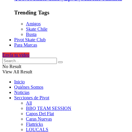
Trending Tags
Amigos
Skate Chile
Busta
Pivot Skate Club
Para Marcas
Envía tu video
No Result
View All Result
Inicio
Quiénes Somos
Noticias
Secciones de Pivot
All
BBQ TEAM SESSION
Capos Del Flat
Caras Nuevas
Flattricks
LOUCALS