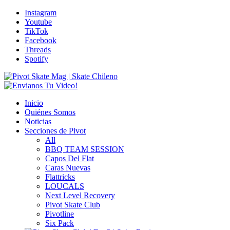
Instagram
Youtube
TikTok
Facebook
Threads
Spotify
Inicio
Quiénes Somos
Noticias
Secciones de Pivot
All
BBQ TEAM SESSION
Capos Del Flat
Caras Nuevas
Flattricks
LOUCALS
Next Level Recovery
Pivot Skate Club
Pivotline
Six Pack