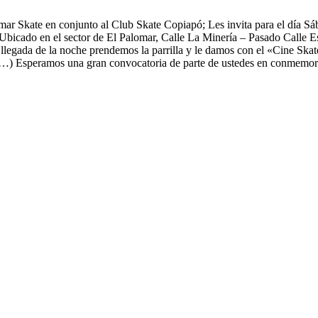
r Skate en conjunto al Club Skate Copiapó; Les invita para el día Sába
 Ubicado en el sector de El Palomar, Calle La Minería – Pasado Calle Est
legada de la noche prendemos la parrilla y le damos con el «Cine Skate»
os…) Esperamos una gran convocatoria de parte de ustedes en conmemor