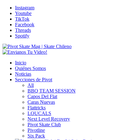
Instagram
Youtube
TikTok
Facebook
Threads
Spotify
Inicio
Quiénes Somos
Noticias
Secciones de Pivot
All
BBQ TEAM SESSION
Capos Del Flat
Caras Nuevas
Flattricks
LOUCALS
Next Level Recovery
Pivot Skate Club
Pivotline
Six Pack