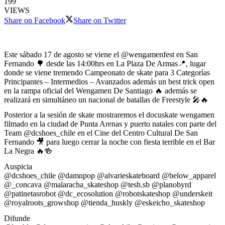
199
VIEWS
Share on Facebook
Share on Twitter
Este sábado 17 de agosto se viene el @wengamenfest en San
Fernando 🌳 desde las 14:00hrs en La Plaza De Armas📍, lugar
donde se viene tremendo Campeonato de skate para 3 Categorías
Principantes – Intermedios – Avanzados además un best trick open
en la rampa oficial del Wengamen De Santiago 🔥 además se
realizará en simultáneo un nacional de batallas de Freestyle 🎤🔥
Posterior a la sesión de skate mostraremos el docuskate wengamen
filmado en la ciudad de Punta Arenas y puerto natales con parte del
Team @dcshoes_chile en el Cine del Centro Cultural De San
Fernando 🎥 para luego cerrar la noche con fiesta terrible en el Bar
La Negra 🔥🍻
Auspicia
@dcshoes_chile @damnpop @alvarieskateboard @below_apparel
@_concava @malaracha_skateshop @tesh.sb @planobyrd
@patinetasrobot @dc_ecosolution @robotskateshop @underskeit
@royalroots_growshop @tienda_huskly @eskeicho_skateshop
Difunde