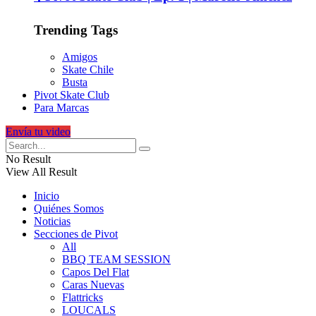
Trending Tags
Amigos
Skate Chile
Busta
Pivot Skate Club
Para Marcas
Envía tu video
No Result
View All Result
Inicio
Quiénes Somos
Noticias
Secciones de Pivot
All
BBQ TEAM SESSION
Capos Del Flat
Caras Nuevas
Flattricks
LOUCALS