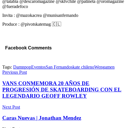
@latabla @descaromagazine @sktvchile @patineta @oromagazine
@fueradefoco
Invita : @mazokacrea @munisanfernando
Produce : @pivotskatemag 🇨🇱
Facebook Comments
Tags:
Damnpop
Eventos
San Fernando
skate chileno
Wengamen
Previous Post
VANS CONMEMORA 20 AÑOS DE
PROGRESIÓN DE SKATEBOARDING CON EL
LEGENDARIO GEOFF ROWLEY
Next Post
Caras Nuevas | Jonathan Mendez