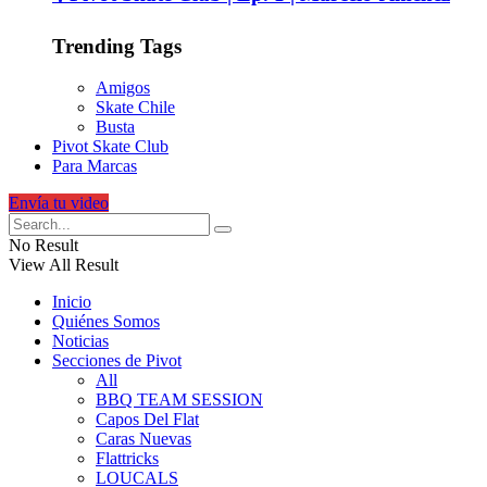
Trending Tags
Amigos
Skate Chile
Busta
Pivot Skate Club
Para Marcas
Envía tu video
No Result
View All Result
Inicio
Quiénes Somos
Noticias
Secciones de Pivot
All
BBQ TEAM SESSION
Capos Del Flat
Caras Nuevas
Flattricks
LOUCALS