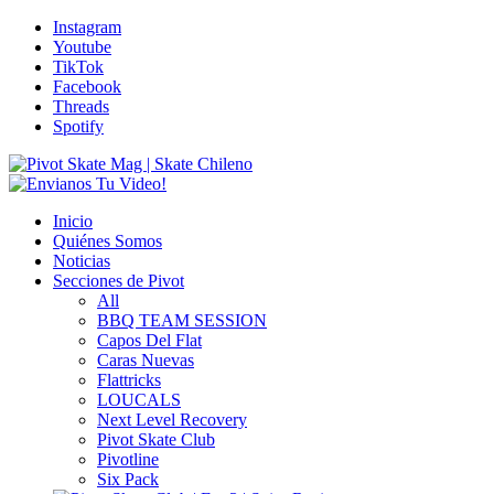
Instagram
Youtube
TikTok
Facebook
Threads
Spotify
Inicio
Quiénes Somos
Noticias
Secciones de Pivot
All
BBQ TEAM SESSION
Capos Del Flat
Caras Nuevas
Flattricks
LOUCALS
Next Level Recovery
Pivot Skate Club
Pivotline
Six Pack