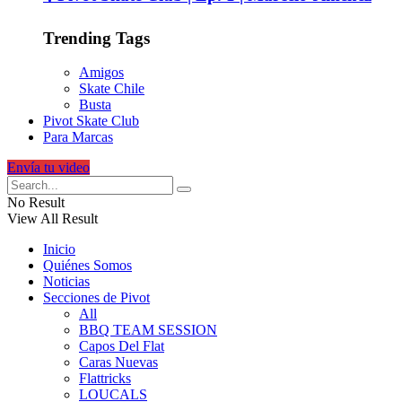
Trending Tags
Amigos
Skate Chile
Busta
Pivot Skate Club
Para Marcas
Envía tu video
No Result
View All Result
Inicio
Quiénes Somos
Noticias
Secciones de Pivot
All
BBQ TEAM SESSION
Capos Del Flat
Caras Nuevas
Flattricks
LOUCALS