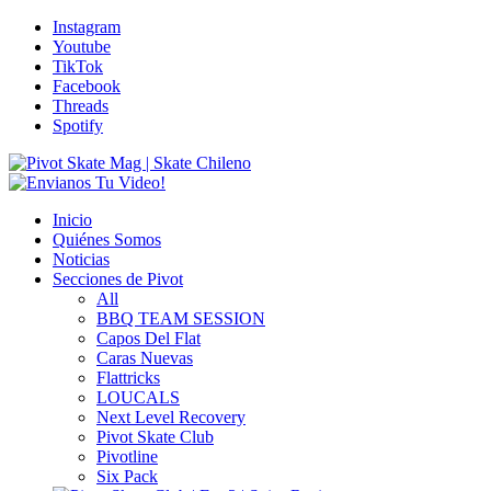
Instagram
Youtube
TikTok
Facebook
Threads
Spotify
Inicio
Quiénes Somos
Noticias
Secciones de Pivot
All
BBQ TEAM SESSION
Capos Del Flat
Caras Nuevas
Flattricks
LOUCALS
Next Level Recovery
Pivot Skate Club
Pivotline
Six Pack