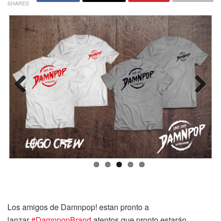
SHARES
Previ
Next
ous
Los amigos de Damnpop! estan pronto a
lanzar
#‎
DamnpopBrand
atentos que pronto estarán